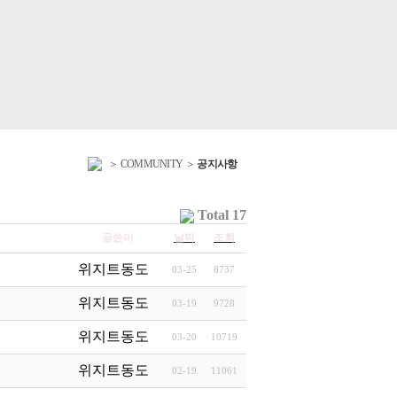
＞ COMMUNITY ＞
공지사항
Total 17
글쓴이
날짜
조회
위지트동도
03-25
8737
위지트동도
03-19
9728
위지트동도
03-20
10719
위지트동도
02-19
11061