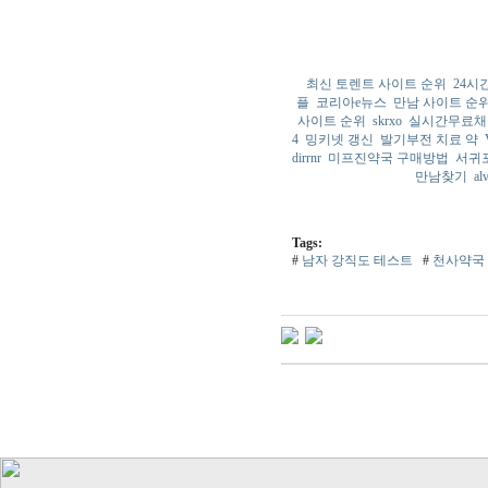
최신 토렌트 사이트 순위
24시
플
코리아e뉴스
만남 사이트 순
사이트 순위
skrxo
실시간무료채
4
밍키넷 갱신
발기부전 치료 약
dirrnr
미프진약국 구매방법
서귀
만남찾기
al
Tags:
#
남자 강직도 테스트
#
천사약국