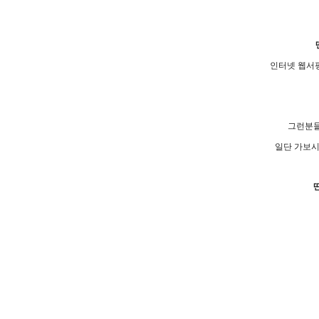
인터넷 웹서
그런분
일단 가보시