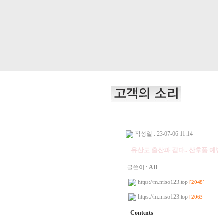
작성일 : 23-07-06 11:14
유산도 출산과 같다.. 산후풍 
글쓴이 :
AD
https://m.miso123.top
[2048]
https://m.miso123.top
[2063]
Contents