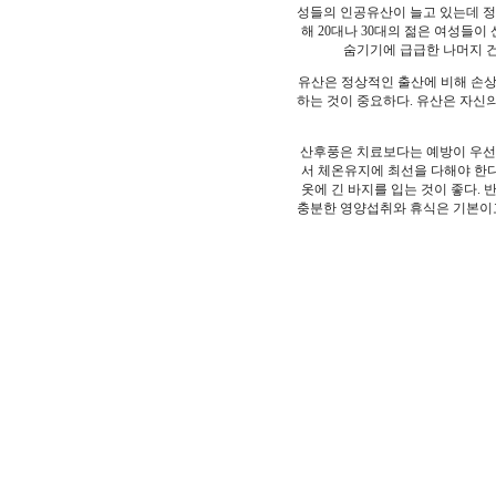
성들의 인공유산이 늘고 있는데 정
해 20대나 30대의 젊은 여성들
숨기기에 급급한 나머지 건
유산은 정상적인 출산에 비해 손상
하는 것이 중요하다. 유산은 자신
산후풍은 치료보다는 예방이 우선 
서 체온유지에 최선을 다해야 한다
옷에 긴 바지를 입는 것이 좋다.
충분한 영양섭취와 휴식은 기본이고 