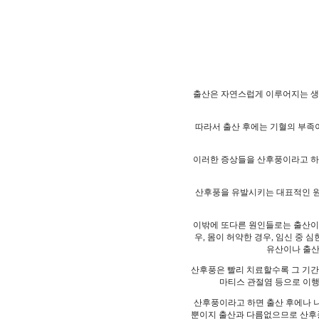
출산은 자연스럽게 이루어지는 생
따라서 출산 후에는 기혈의 부족
이러한 증상들을 산후풍이라고 하
산후풍을 유발시키는 대표적인 원
이밖에 또다른 원인들로는 출산이나
우, 몸이 허약한 경우, 임신 중 
유산이나 출산
산후풍은 빨리 치료할수록 그 기간
마티스 관절염 등으로 이행
산후풍이라고 하면 출산 후에나 
뿐이지 출산과 다름없으므로 산후풍