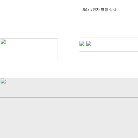
JMS 2인자 영장 심사
q
l
d
k
s
b
t
m
d
u
w
k
q
l
d
k
r
m
f
k
r
k
d
l
T
j
T